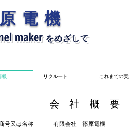
篠原電機
anel maker
をめざして
情報
リクルート
これまでの実
会 社 概 要
商号又は名称 有限会社 篠原電機