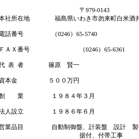
〒979-0143
本社所在地 福島県いわき市勿来町白米酒井原
電話番号 （0246）65-5740
ＦＡＸ番号 （0246）65-6361
代 表 者 篠原 賢一
資本金 ５００万円
創 業 １９８４年３月
法人設立 １９８６年６月
営業品目 自動制御盤、計装盤 設計 製
据付、付帯工事